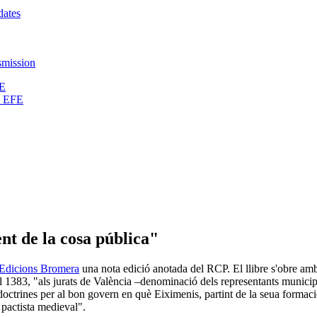
dates
nsmission
FE
s EFE
nt de la cosa pública"
Edicions Bromera
una nota edició anotada del RCP. El llibre s'obre am
el 1383, "als jurats de València –denominació dels representants munici
ctrines per al bon govern en què Eiximenis, partint de la seua formaci
 pactista medieval".