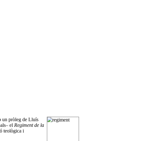
b un pròleg de Lluís
pals– el
Regiment de la
ó teològica i