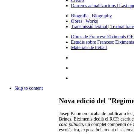
Crèdits
Darreres actualitzacions | Last up
Biografia | Biography
Obres | Works
Transmissió textual | Textual tra
Obres de Francesc Eiximenis O
Estudis sobre Francesc Eiximeni
Materials de treball
Skip to content
Nova edició del "Regime
Josep Palomero acaba de publicar a les
Brines. Eiximenis dedià el RCP, escrit 
cosa pública
, un complet compendi de do
escolàstica, exposa bellament el sistema