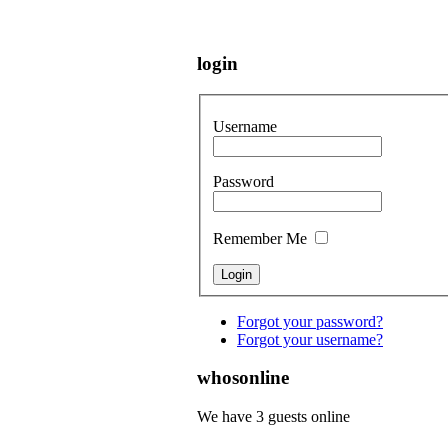
login
Username
Password
Remember Me
Forgot your password?
Forgot your username?
whosonline
We have 3 guests online