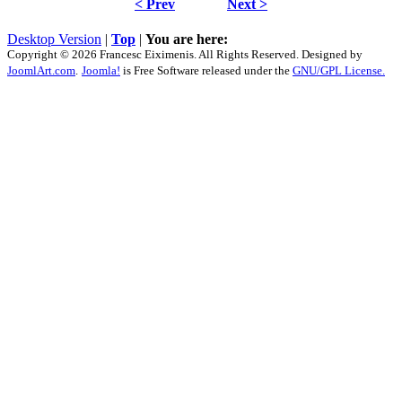
< Prev
Next >
Desktop Version
|
Top
|
You are here:
Copyright © 2026 Francesc Eiximenis. All Rights Reserved. Designed by
JoomlArt.com
.
Joomla!
is Free Software released under the
GNU/GPL License.