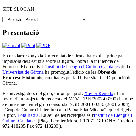
SITE SLOGAN
Presentació
En els darrers anys la Universitat de Girona ha estat la principal
impulsora dels estudis sobre la figura, l'obra i la influència de
Francesc Eiximenis. L'
Institut de Llengua i Cultura Catalanes
de la
Universitat de Girona
ha promogut l'edició de les
Obres de
Francesc Eiximenis
, coeditades per la Universitat i la Diputació de
Girona.
Els investigadors del grup, dirigit pel prof.
Xavier Renedo
s'han
nodrit d'un projecte de recerca del MCyT (BFF2002-03390) i també
s'emmarquen en el grup consolidat SGR 2001-00286 (2001-2004),
“Grup de Cultura i Literatura a la Baixa Edat Mitjana”, que dirigeix
la prof.
Lola Badia
.
La seu de les recerques és l'
Institut de Llengua i
Cultura Catalanes
(Plaça Ferrater Mora, 1 17071 GIRONA. Telèfon
972 418235 Fax 972 418230 ).