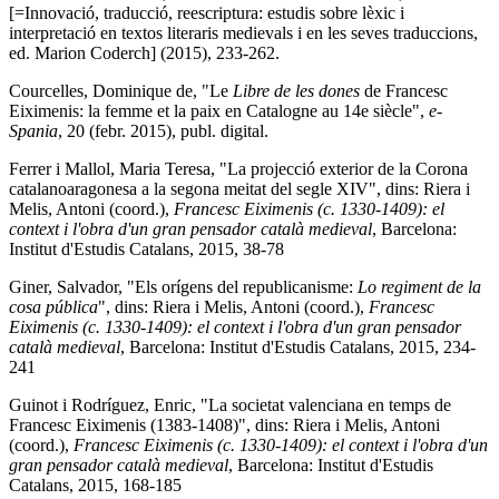
[=Innovació, traducció, reescriptura: estudis sobre lèxic i
interpretació en textos literaris medievals i en les seves traduccions,
ed. Marion Coderch] (2015), 233-262.
Courcelles, Dominique de, "Le
Libre de les dones
de Francesc
Eiximenis: la femme et la paix en Catalogne au 14e siècle",
e-
Spania
, 20 (febr. 2015), publ. digital.
Ferrer i Mallol, Maria Teresa, "La projecció exterior de la Corona
catalanoaragonesa a la segona meitat del segle XIV", dins: Riera i
Melis, Antoni (coord.),
Francesc Eiximenis (c. 1330-1409): el
context i l'obra d'un gran pensador català medieval
, Barcelona:
Institut d'Estudis Catalans, 2015, 38-78
Giner, Salvador, "Els orígens del republicanisme:
Lo regiment de la
cosa pública
", dins: Riera i Melis, Antoni (coord.),
Francesc
Eiximenis
(c. 1330-1409): el context i l'obra d'un gran pensador
català medieval
, Barcelona: Institut d'Estudis Catalans, 2015, 234-
241
Guinot i Rodríguez, Enric, "La societat valenciana en temps de
Francesc Eiximenis (1383-1408)", dins: Riera i Melis, Antoni
(coord.),
Francesc
Eiximenis
(c. 1330-1409): el context i l'obra d'un
gran pensador català medieval
, Barcelona: Institut d'Estudis
Catalans, 2015, 168-185