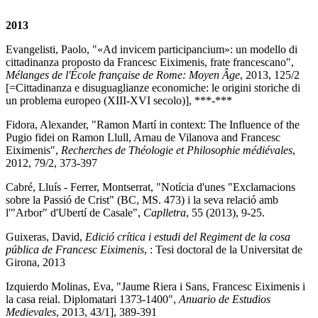
2013
Evangelisti, Paolo, "«Ad invicem participancium»: un modello di
cittadinanza proposto da Francesc Eiximenis, frate francescano",
Mélanges de l'École française de Rome: Moyen Âge
, 2013, 125/2
[=Cittadinanza e disuguaglianze economiche: le origini storiche di
un problema europeo (XIII-XVI secolo)], ***-***
Fidora, Alexander, "Ramon Martí in context: The Influence of the
Pugio fidei on Ramon Llull, Arnau de Vilanova and Francesc
Eiximenis",
Recherches de Théologie et Philosophie médiévales
,
2012, 79/2, 373-397
Cabré, Lluís - Ferrer, Montserrat, "Notícia d'unes "Exclamacions
sobre la Passió de Crist" (BC, MS. 473) i la seva relació amb
l'"Arbor" d'Ubertí de Casale",
Caplletra
, 55 (2013), 9-25.
Guixeras, David,
Edició crítica i estudi del Regiment de la cosa
pública de Francesc Eiximenis
, : Tesi doctoral de la Universitat de
Girona, 2013
Izquierdo Molinas, Eva, "Jaume Riera i Sans, Francesc Eiximenis i
la casa reial. Diplomatari 1373-1400",
Anuario de Estudios
Medievales
, 2013, 43/1], 389-391