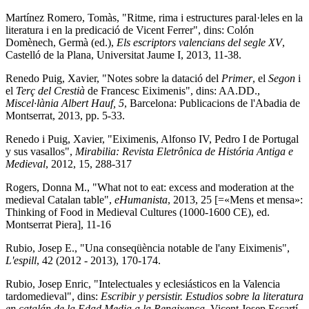
Martínez Romero, Tomàs, "Ritme, rima i estructures paral·leles en la
literatura i en la predicació de Vicent Ferrer", dins: Colón
Domènech, Germà (ed.),
Els escriptors valencians del segle XV
,
Castelló de la Plana, Universitat Jaume I, 2013, 11-38.
Renedo Puig, Xavier, "Notes sobre la datació del
Primer
, el
Segon
i
el
Terç del Crestià
de Francesc Eiximenis", dins: AA.DD.,
Miscel·lània Albert Hauf, 5
, Barcelona: Publicacions de l'Abadia de
Montserrat, 2013, pp. 5-33.
Renedo i Puig, Xavier, "Eiximenis, Alfonso IV, Pedro I de Portugal
y sus vasallos",
Mirabilia: Revista Eletrônica de História Antiga e
Medieval
, 2012, 15, 288-317
Rogers, Donna M., "What not to eat: excess and moderation at the
medieval Catalan table",
eHumanista
, 2013, 25 [=«Mens et mensa»:
Thinking of Food in Medieval Cultures (1000-1600 CE), ed.
Montserrat Piera], 11-16
Rubio, Josep E., "Una conseqüència notable de l'any Eiximenis",
L'espill
, 42 (2012 - 2013), 170-174.
Rubio, Josep Enric, "Intelectuales y eclesiásticos en la Valencia
tardomedieval", dins:
Escribir y persistir. Estudios sobre la literatura
en catalán de la Edad Media a la Renaixença
, Vicent Josep Escartí