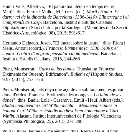
Hauf i Valls, Albert G., "El panorama literari en temps del rei
Martí", dins: Ferrer i Mallol, M. Teresa (ed.),
Martí l'Humà. El
darrer rei de la dinastia de Barcelona (1396-1410). L'Interregne i el
Compromís de Casp
, Barcelona, Institut d'Estudis Catalans -
Diputazione di Storia Patria per la Sardegna (Memòries de la Secció
Històrico-Arqueològica, 98), 2015, 591-617.
Hernando Delgado, Josep, "El tractat sobre la usura", dins: Riera i
Melis, Antoni (coord.),
Francesc Eiximenis (c. 1330-1409): el
context i l'obra d'un gran pensador català medieval
, Barcelona:
Institut d'Estudis Catalans, 2015, 244-266
Piera, Montserrat, "
Carro de las donas
: Translating Francesc
Eiximenis for Queenly Edification",
Bulletin of Hispanic Studies
,
92/7 (2015), 753–774
Piera, Montserrat, "«E deya que açò devia sobiranament esquivar
dona d'orde»: Francesc Eiximenis i les monges a
Lo llibre de les
dones
", dins: Badia, Lola - Casanova, Emili - Hauf, Albert (eds.),
Studia mediaevalia Curt Wittlin dicata = Mediaeval studies in
honour Curt Wittlin = Estudis medievals en homenatge a Curt
Wittlin
, Alacant, Institut Interuniversitari de Filologia Valenciana
(Symposia Philologica, 25), 2015, 271-288.
Puig i Oliver, Jaume de, "Apèndix", dins: Riera i Melis, Antoni