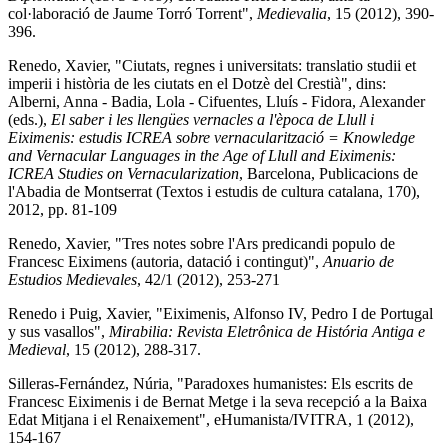
col·laboració de Jaume Torró Torrent",
Medievalia
, 15 (2012), 390-
396.
Renedo, Xavier, "Ciutats, regnes i universitats: translatio studii et
imperii i història de les ciutats en el Dotzè del Crestià", dins:
Alberni, Anna - Badia, Lola - Cifuentes, Lluís - Fidora, Alexander
(eds.),
El saber i les llengües vernacles a l'època de Llull i
Eiximenis: estudis ICREA sobre vernacularització = Knowledge
and Vernacular Languages in the Age of Llull and Eiximenis:
ICREA Studies on Vernacularization
, Barcelona, Publicacions de
l'Abadia de Montserrat (Textos i estudis de cultura catalana, 170),
2012, pp. 81-109
Renedo, Xavier, "Tres notes sobre l'Ars predicandi populo de
Francesc Eiximens (autoria, datació i contingut)",
Anuario de
Estudios Medievales
, 42/1 (2012), 253-271
Renedo i Puig, Xavier, "Eiximenis, Alfonso IV, Pedro I de Portugal
y sus vasallos",
Mirabilia: Revista Eletrônica de História Antiga e
Medieval
, 15 (2012), 288-317.
Silleras-Fernández, Núria, "Paradoxes humanistes: Els escrits de
Francesc Eiximenis i de Bernat Metge i la seva recepció a la Baixa
Edat Mitjana i el Renaixement", eHumanista/IVITRA, 1 (2012),
154-167