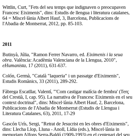
Wittlin, Curt, "Fets del seu temps que indignaven o preocupaven
Francesc Eiximenis", dins: Estudis de llengua i literatura catalanes,
64 = Miscel·lània Albert Hauf, 3, Barcelona, Publicacions de
l'Abadia de Montserrat, 2012, pp. 85-103.
2011
Butinyà, Júlia, "Ramon Ferrer Navarro, ed.
Eiximenis i la seua
obra
. València: Acadèmia Valenciana de la Llengua, 2010",
eHumanista
, 17 (2011), 631-637.
Colón, Germà, "Català "laqueria" i un passatge d'Eiximenis",
Estudis Romànics, 33 (2011), 289-292.
Fàbrega Escatllar, Valentí, "'Com castigar malícia de fembra' (Terç
del Crestià, I, cap. 95). La narrativa de Francesc Eiximenis en el seu
context doctrinal", dins: Miscel·lània Albert Hauf, 2, Barcelona,
Publicacions de l'Abadia de Montserrat (Estudis de Llengua i
Literatura Catalanes, 63), 2011, 17-29
Gascón Urís, Sergi, "Retrat de Jesucrist en les obres d'Eiximenis",
dins: Llecha Llop, Lluna - Anoll, Lídia (eds.), Miscel·lània in
memoriam Alfons Serra-Baldó (1909-1993) en el centenari del seu