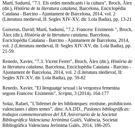
Martí, Sadurní, "7.1. Els ordes mendicants i la cultura", Broch, Àlex
(dir.),
Història de la literatura catalana
, Barcelona, Enciclopèdia
Catalana - Barcino - Ajuntament de Barcelona, 2014, vol. 2
(Literatura medieval, II: Segles XIV-XV, dir. Lola Badia), pp. 13-21
Guixeras, David; Martí, Sadurní, "7.2. Francesc Eiximenis ", Broch,
Àlex (dir.),
Història de la literatura catalana
, Barcelona,
Enciclopèdia Catalana - Barcino - Ajuntament de Barcelona, 2014,
vol. 2 (Literatura medieval, II: Segles XIV-XV, dir. Lola Badia), pp.
21-59.
Renedo, Xavier, "7.3. Vicent Ferrer", Broch, Àlex (dir.),
Història de
la literatura catalana
, Barcelona, Enciclopèdia Catalana - Barcino -
Ajuntament de Barcelona, 2014, vol. 2 (Literatura medieval, II:
Segles XIV-XV, dir. Lola Badia), pp. 59-82
Renedo, Xavier, "El llenguatge sexual i la vergonya femenina
segons Francesc Eiximenis",
Scripta
, 3 (2014), 164-177
Solaz, Rafael, "L'Infernet de les biblioteques: erotisme, prohibicions
valencianes i altres temes", dins: AA.DD.,
Pasiones bibliográficas:
trabajos commemorativos del XX Aniversario de la Societat
Bibliogràfica Valenciana Jerònima Galés
, València, Societat
Bibliogràfica Valenciana Jerònima Galés, 2014, 186-205.