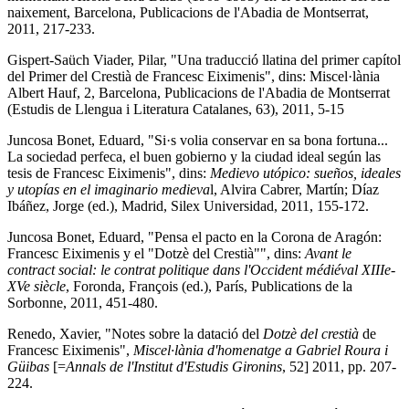
naixement, Barcelona, Publicacions de l'Abadia de Montserrat,
2011, 217-233.
Gispert-Saüch Viader, Pilar, "Una traducció llatina del primer capítol
del Primer del Crestià de Francesc Eiximenis", dins: Miscel·lània
Albert Hauf, 2, Barcelona, Publicacions de l'Abadia de Montserrat
(Estudis de Llengua i Literatura Catalanes, 63), 2011, 5-15
Juncosa Bonet, Eduard, "Si·s volia conservar en sa bona fortuna...
La sociedad perfeca, el buen gobierno y la ciudad ideal según las
tesis de Francesc Eiximenis", dins:
Medievo utópico: sueños, ideales
y utopías en el imaginario medieva
l, Alvira Cabrer, Martín; Díaz
Ibáñez, Jorge (ed.), Madrid, Silex Universidad, 2011, 155-172.
Juncosa Bonet, Eduard, "Pensa el pacto en la Corona de Aragón:
Francesc Eiximenis y el "Dotzè del Crestià"", dins:
Avant le
contract social: le contrat politique dans l'Occident médiéval XIIIe-
XVe siècle
, Foronda, François (ed.), París, Publications de la
Sorbonne, 2011, 451-480.
Renedo, Xavier, "Notes sobre la datació del
Dotzè del crestià
de
Francesc Eiximenis",
Miscel·lània d'homenatge a Gabriel Roura i
Güibas
[=
Annals de l'Institut d'Estudis Gironins
, 52] 2011, pp. 207-
224.