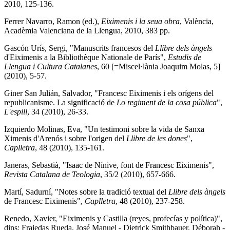
2010, 125-136.
Ferrer Navarro, Ramon (ed.),
Eiximenis i la seua obra
, València,
Acadèmia Valenciana de la Llengua, 2010, 383 pp.
Gascón Urís, Sergi, "Manuscrits francesos del
Llibre dels àngels
d'Eiximenis a la Bibliothèque Nationale de París",
Estudis de
Llengua i Cultura Catalanes
, 60 [=Miscel·lània Joaquim Molas, 5]
(2010), 5-57.
Giner San Julián, Salvador, "Francesc Eiximenis i els orígens del
republicanisme. La significació de
Lo regiment de la cosa pública
",
L'espill
, 34 (2010), 26-33.
Izquierdo Molinas, Eva, "Un testimoni sobre la vida de Sanxa
Ximenis d'Arenós i sobre l'origen del
Llibre de les dones
",
Caplletra
, 48 (2010), 135-161.
Janeras, Sebastià, "Isaac de Nínive, font de Francesc Eiximenis",
Revista Catalana de Teologia
, 35/2 (2010), 657-666.
Martí, Sadurní, "Notes sobre la tradició textual del
Llibre dels àngels
de Francesc Eiximenis",
Caplletra
, 48 (2010), 237-258.
Renedo, Xavier, "Eiximenis y Castilla (reyes, profecías y política)",
dins: Frajedas Rueda, José Manuel - Dietrick Smithbauer, Déborah -