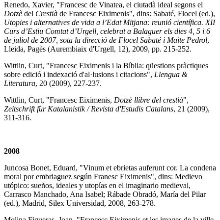
Renedo, Xavier, "Francesc de Vinatea, el ciutadà ideal segons el
Dotzè
del
Crestià
de Francesc Eiximenis", dins: Sabaté, Flocel (ed.),
Utopies i alternatives de vida a l’Edat Mitjana: reunió científica. XII
Curs d’Estiu Comtat d’Urgell, celebrat a Balaguer els dies 4, 5 i 6
de juliol de 2007, sota la direcció de Flocel Sabaté i Maite Pedrol
,
Lleida, Pagès (Aurembiaix d'Urgell, 12), 2009, pp. 215-252.
Wittlin, Curt, "Francesc Eiximenis i la Bíblia: qüestions pràctiques
sobre edició i indexació d'al·lusions i citacions",
Llengua &
Literatura
, 20 (2009), 227-237.
Wittlin, Curt, "Francesc Eiximenis,
Dotzè llibre del crestià
",
Zeitschrift für Katalanistik / Revista d'Estudis Catalans
, 21 (2009),
311-316.
2008
Juncosa Bonet, Eduard, "Vinum et ebrietas auferunt cor. La condena
moral por embriaguez según Franesc Eiximenis", dins: Medievo
utópico: sueños, ideales y utopías en el imaginario medieval,
Carrasco Manchado, Ana Isabel; Rábade Obradó, María del Pilar
(ed.), Madrid, Silex Universidad, 2008, 263-278.
Molina Figueras, Joan, "Francesc Eiximenis et les images de la ville