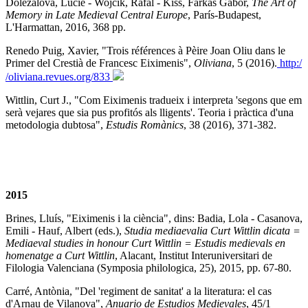
Dolezalova, Lucie - Wojcik, Rafal - Kiss, Farkas Gabor,
The Art of
Memory in Late Medieval Central Europe
, París-Budapest,
L'Harmattan, 2016, 368 pp.
Renedo Puig, Xavier, "Trois références à Pèire Joan Oliu dans le
Primer del Crestià de Francesc Eiximenis",
Oliviana
, 5 (2016).
http:/​
/​oliviana.revues.org/​833
Wittlin, Curt J., "Com Eiximenis tradueix i interpreta 'segons que em
serà vejares que sia pus profitós als lligents'. Teoria i pràctica d'una
metodologia dubtosa",
Estudis Romànics
, 38 (2016), 371-382.
2015
Brines, Lluís, "Eiximenis i la ciència", dins: Badia, Lola - Casanova,
Emili - Hauf, Albert (eds.),
Studia mediaevalia Curt Wittlin dicata =
Mediaeval studies in honour Curt Wittlin = Estudis medievals en
homenatge a Curt Wittlin
, Alacant, Institut Interuniversitari de
Filologia Valenciana (Symposia philologica, 25), 2015, pp. 67-80.
Carré, Antònia, "Del 'regiment de sanitat' a la literatura: el cas
d'Arnau de Vilanova",
Anuario de Estudios Medievales
, 45/1