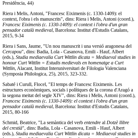
Presidència, 44)
Riera i Melis, Antoni, "Francesc Eiximenis (c. 1330-1409): el
context, l'obra i els manuscrits", dins: Riera i Melis, Antoni (coord.),
Francesc
Eiximenis
(c. 1330-1409): el context i l'obra d'un gran
pensador català medieval
, Barcelona: Institut d'Estudis Catalans,
2015, 9-34
Riera i Sans, Jaume, "Un nou manuscrit i una versió aragonesa del
Cercapou
", dins: Badia, Lola - Casanova, Emili - Hauf, Albert
(eds.),
Studia mediaevalia Curt Wittlin dicata = Mediaeval studies in
honour Curt Wittlin = Estudis medievals en homenatge a Curt
Wittlin
, Alacant, Institut Interuniversitari de Filologia Valenciana
(Symposia Philologica, 25), 2015, 323-332.
Sabaté i Curull, Flocel, "El temps de Francesc Eiximenis. Les
estructures econòmiques, socials i polítiques de la corona d'Aragó a
la segona meitat del segle XIV", dins: Riera i Melis, Antoni (coord.),
Francesc
Eiximenis
(c. 1330-1409): el context i l'obra d'un gran
pensador català medieval
, Barcelona: Institut d'Estudis Catalans,
2015, 80-166
Schmid, Beatrice, "La semàntica del verb
entendre
al
Dotzè llibre
del crestià
", dins: Badia, Lola - Casanova, Emili - Hauf, Albert
(eds.),
Studia mediaevalia Curt Wittlin dicata = Mediaeval studies in