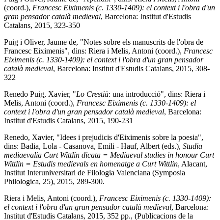
(coord.),
Francesc
Eiximenis
(c. 1330-1409): el context i l'obra d'un
gran pensador català medieval
, Barcelona: Institut d'Estudis
Catalans, 2015, 323-350
Puig i Oliver, Jaume de, "Notes sobre els manuscrits de l'obra de
Francesc Eiximenis", dins: Riera i Melis, Antoni (coord.),
Francesc
Eiximenis
(c. 1330-1409): el context i l'obra d'un gran pensador
català medieval
, Barcelona: Institut d'Estudis Catalans, 2015, 308-
322
Renedo Puig, Xavier, "
Lo Crestià
: una introducció", dins: Riera i
Melis, Antoni (coord.),
Francesc
Eiximenis
(c. 1330-1409): el
context i l'obra d'un gran pensador català medieval
, Barcelona:
Institut d'Estudis Catalans, 2015, 190-231
Renedo, Xavier, "Idees i prejudicis d'Eiximenis sobre la poesia",
dins: Badia, Lola - Casanova, Emili - Hauf, Albert (eds.),
Studia
mediaevalia Curt Wittlin dicata = Mediaeval studies in honour Curt
Wittlin = Estudis medievals en homenatge a Curt Wittlin
, Alacant,
Institut Interuniversitari de Filologia Valenciana (Symposia
Philologica, 25), 2015, 289-300.
Riera i Melis, Antoni (coord.),
Francesc
Eiximenis
(c. 1330-1409):
el context i l'obra d'un gran pensador català medieval
, Barcelona:
Institut d'Estudis Catalans, 2015, 352 pp., (Publicacions de la