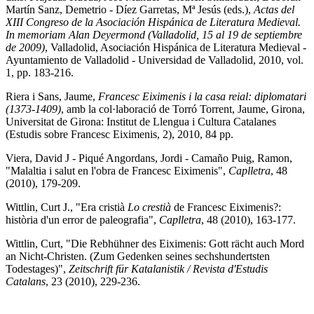
Martín Sanz, Demetrio - Díez Garretas, Mª Jesús (eds.),
Actas del
XIII Congreso de la Asociación Hispánica de Literatura Medieval.
In memoriam Alan Deyermond (Valladolid, 15 al 19 de septiembre
de 2009)
, Valladolid, Asociación Hispánica de Literatura Medieval -
Ayuntamiento de Valladolid - Universidad de Valladolid, 2010, vol.
1, pp. 183-216.
Riera i Sans, Jaume,
Francesc Eiximenis i la casa reial: diplomatari
(1373-1409)
, amb la col·laboració de Torró Torrent, Jaume, Girona,
Universitat de Girona: Institut de Llengua i Cultura Catalanes
(Estudis sobre Francesc Eiximenis, 2), 2010, 84 pp.
Viera, David J - Piqué Angordans, Jordi - Camaño Puig, Ramon,
"Malaltia i salut en l'obra de Francesc Eiximenis",
Caplletra
, 48
(2010), 179-209.
Wittlin, Curt J., "Era cristià
Lo crestià
de Francesc Eiximenis?:
història d'un error de paleografia",
Caplletra
, 48 (2010), 163-177.
Wittlin, Curt, "Die Rebhühner des Eiximenis: Gott rächt auch Mord
an Nicht-Christen. (Zum Gedenken seines sechshundertsten
Todestages)",
Zeitschrift für Katalanistik / Revista d'Estudis
Catalans
, 23 (2010), 229-236.