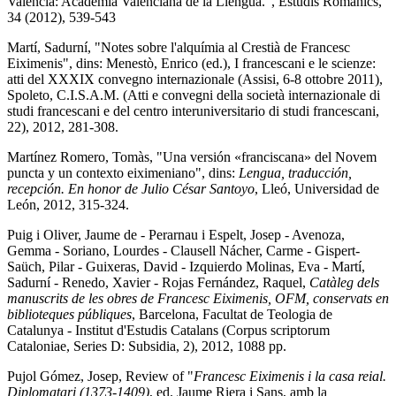
València: Acadèmia Valenciana de la Llengua.", Estudis Romànics,
34 (2012), 539-543
Martí, Sadurní, "Notes sobre l'alquímia al Crestià de Francesc
Eiximenis", dins: Menestò, Enrico (ed.), I francescani e le scienze:
atti del XXXIX convegno internazionale (Assisi, 6-8 ottobre 2011),
Spoleto, C.I.S.A.M. (Atti e convegni della società internazionale di
studi francescani e del centro interuniversitario di studi francescani,
22), 2012, 281-308.
Martínez Romero, Tomàs, "Una versión «franciscana» del Novem
puncta y un contexto eiximeniano", dins:
Lengua, traducción,
recepción. En honor de Julio César Santoyo
, Lleó, Universidad de
León, 2012, 315-324.
Puig i Oliver, Jaume de - Perarnau i Espelt, Josep - Avenoza,
Gemma - Soriano, Lourdes - Clausell Nácher, Carme - Gispert-
Saüch, Pilar - Guixeras, David - Izquierdo Molinas, Eva - Martí,
Sadurní - Renedo, Xavier - Rojas Fernández, Raquel,
Catàleg dels
manuscrits de les obres de Francesc Eiximenis, OFM, conservats en
biblioteques públiques
, Barcelona, Facultat de Teologia de
Catalunya - Institut d'Estudis Catalans (Corpus scriptorum
Cataloniae, Series D: Subsidia, 2), 2012, 1088 pp.
Pujol Gómez, Josep, Review of "
Francesc Eiximenis i la casa reial.
Diplomatari (1373-1409)
, ed. Jaume Riera i Sans, amb la