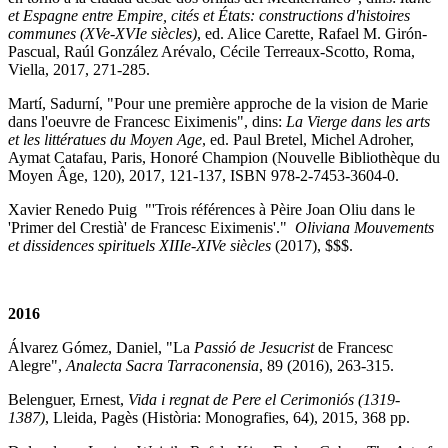
et Espagne entre Empire, cités et États: constructions d'histoires
communes (XVe-XVIe siècles)
, ed. Alice Carette, Rafael M. Girón-
Pascual, Raúl González Arévalo, Cécile Terreaux-Scotto, Roma,
Viella, 2017, 271-285.
Martí, Sadurní, "Pour une première approche de la vision de Marie
dans l'oeuvre de Francesc Eiximenis", dins:
La Vierge dans les arts
et les littératues du Moyen Age
, ed. Paul Bretel, Michel Adroher,
Aymat Catafau, Paris, Honoré Champion (Nouvelle Bibliothèque du
Moyen Âge, 120), 2017, 121-137, ISBN 978-2-7453-3604-0.
Xavier Renedo Puig "'Trois références à Pèire Joan Oliu dans le
'Primer del Crestià' de Francesc Eiximenis'."
Oliviana Mouvements
et dissidences spirituels XIIIe-XIVe siècles
(2017), $$$.
2016
Álvarez Gómez, Daniel, "La
Passió de Jesucrist
de Francesc
Alegre",
Analecta Sacra Tarraconensia
, 89 (2016), 263-315.
Belenguer, Ernest,
Vida i regnat de Pere el Cerimoniós (1319-
1387)
, Lleida, Pagès (Història: Monografies, 64), 2015, 368 pp.