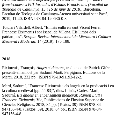
franciscanes: XVIII Jornades d'Estudis Franciscans (Facultat de
Teologia de Catalunya, 15 i 16 de juny de 2018)
, Barcelona,
Facultat de Teologia de Catalunya-Ateneu universitari sant Pacià,
2019, 11-40, ISBN 978-84-120636-0-8.
Toldrà i Vilardell, Albert, "El més enllà en sant Vicent Ferrer,
Francesc Eiximenis i sor Isabel de Villena. Els llimbs dels
patriarques",
Scripta. Revista Internacional de Literatura i Cultura
Medieval i Moderna
, 14 (2019), 175-188.
2018
Eiximenis, François,
Anges et démons
, traduction de Patrick Gifreu,
presenté en annoté par Sadurní Martí, Perpignan, Éditions de la
Merci, 2018, 232 pp., ISBN 979-10-91193-12-2.
Martí, Sadurní, "Francesc Eiximenis i els àngels en la predicació i en
la cultura medieval [pp. 55-83]", dins: Llinàs, Carles; Martí,
Sadurní,
Els àngels en el pensament medieval: Ramon Llull i
Francesc Eiximenis
, Vic, Publicacions de l'Institut Superior de
Ciències Religioses, 2018, 84 pp. (Textos, 39) ISBN 978-84-
947156-4-8. (Textos, 39), 2018, 84 pp., ISBN ISBN 978-84-
947156-4-8.