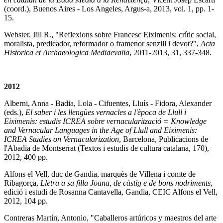
(coord.), Buenos Aires - Los Angeles, Argus-a, 2013, vol. 1, pp. 1-
15.
Webster, Jill R., "Reflexions sobre Francesc Eiximenis: crític social,
moralista, predicador, reformador o framenor senzill i devot?",
Acta
Historica et Archaeologica Mediaevalia
, 2011-2013, 31, 337-348.
2012
Alberni, Anna - Badia, Lola - Cifuentes, Lluís - Fidora, Alexander
(eds.),
El saber i les llengües vernacles a l'època de Llull i
Eiximenis
: estudis ICREA sobre vernacularització = Knowledge
and Vernacular Languages in the Age of Llull and Eiximenis
:
ICREA Studies on Vernacularization
, Barcelona, Publicacions de
l'Abadia de Montserrat (Textos i estudis de cultura catalana, 170),
2012, 400 pp.
Alfons el Vell, duc de Gandia, marquès de Villena i comte de
Ribagorça,
Lletra a sa filla Joana, de càstig e de bons nodriments
,
edició i estudi de Rosanna Cantavella, Gandia, CEIC Alfons el Vell,
2012, 104 pp.
Contreras Martín, Antonio, "Caballeros artúricos y maestros del arte