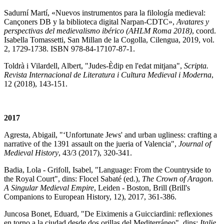
Sadurní Martí, «Nuevos instrumentos para la filología medieval:
Cançoners DB y la biblioteca digital Narpan-CDTC»,
Avatares y
perspectivas del medievalismo ibérico (AHLM Roma 2018)
, coord.
Isabella Tomassetti, San Millan de la Cogolla, Cilengua, 2019, vol.
2, 1729-1738. ISBN
978-84-17107-87-1
.
Toldrà i Vilardell, Albert, "Judes-Èdip en l'edat mitjana",
Scripta.
Revista Internacional de Literatura i Cultura Medieval i Moderna
,
12 (2018), 143-151.
2017
Agresta, Abigail, "‘Unfortunate Jews' and urban ugliness: crafting a
narrative of the 1391 assault on the jueria of Valencia",
Journal of
Medieval History
, 43/3 (2017), 320-341.
Badia, Lola - Grifoll, Isabel, "Language: From the Countryside to
the Royal Court", dins: Flocel Sabaté (ed.),
The Crown of Aragon.
A Singular Medieval Empire
, Leiden - Boston, Brill (Brill's
Companions to European History, 12), 2017, 361-386.
Juncosa Bonet, Eduard, "De Eiximenis a Guicciardini: reflexiones
en torno a la ciudad desde dos orillas del Mediterráneo", dins:
Italie