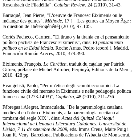
Rosenbach de Filadèlfia",
Catalan Review
, 24 (2010), 31-43.
Barraqué, Jean-Pierre, "L'oeuvre de Francesc Eiximenis ou le
mélange des genres",
Méthode
, 17 [ = Les genres au Moyen Âge :
la question de l'hétérogénéité] (2010), 97-105.
Cortés Pacheco, Carmen, "El tirano y la tiranía en el pensamiento
político pactista de Francesc Eiximenis", dins:
El pensamiento
político en la Edad Media
, Roche Arnas, Pedro (coord.), Madrid,
Fundación Ramón Areces, 2010, 379-390.
Eiximenis, François,
Le Chrétien
, traduit du catalan par Patrick
Gifreu; préface de Michel Adroher, Perpinyà, Éditions de la Merci,
2010, 428 pp.
Evangelisti, Paolo, "Per un'etica degli scambi economici. La
funzione civile del mercato in Eiximenis e nella pedagogia politica
francescana (1273-1493)",
Caplletra
, 48 (2010), 211-236.
Fábregas i Alegret, Immaculada, "De la paremiologia catalana
medieval en l'obra d'Eiximenis, a la paremiologia occitana al
tombant del segle XIX", dins:
Actes del Quinzè Col·loqui
Internacional de Llengua i Literatura Catalanes: Universitat de
Lleida, 7-11 de setembre de 2009
, eds. Imma Creus, Maite Puig i
Joan R. Veny, Barcelona, Publicacions de l'Abadia de Montserrat,