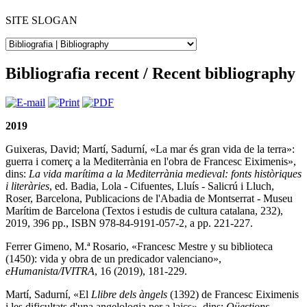
SITE SLOGAN
Bibliografia recent / Recent bibliography
2019
Guixeras, David; Martí, Sadurní, «La mar és gran vida de la terra»:
guerra i comerç a la Mediterrània en l'obra de Francesc Eiximenis»,
dins:
La vida marítima a la Mediterrània medieval: fonts històriques
i literàries
, ed. Badia, Lola - Cifuentes, Lluís - Salicrú i Lluch,
Roser, Barcelona, Publicacions de l'Abadia de Montserrat - Museu
Marítim de Barcelona (Textos i estudis de cultura catalana, 232),
2019, 396 pp., ISBN 978-84-9191-057-2, a pp. 221-227.
Ferrer Gimeno, M.ª Rosario, «Francesc Mestre y su biblioteca
(1450): vida y obra de un predicador valenciano»,
eHumanista/IVITRA
, 16 (2019), 181-229.
Martí, Sadurní, «El
Llibre dels àngels
(1392) de Francesc Eiximenis
i les dificultats d'una angelologia per a laics», dins:
Qüestions