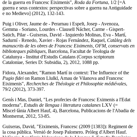
de la guerra en Francesc Eiximenis",
Roda da Fortuna
, 1/2 [=A
guerra e seus contextos: perspectivas sobre a guerra na Antiguidade
e no Medievo] (2012), 132-143.
Puig i Oliver, Jaume de - Perarnau i Espelt, Josep - Avenoza,
Gemma - Soriano, Lourdes - Clausell Nácher, Carme - Gispert-
Saüch, Pilar - Guixeras, David - Izquierdo Molinas, Eva - Martí,
Sadurní - Renedo, Xavier - Rojas Fernández, Raquel,
Catàleg dels
manuscrits de les obres de Francesc Eiximenis
, OFM, conservats en
biblioteques públiques
, Barcelona, Facultat de Teologia de
Catalunya - Institut d'Estudis Catalans (Corpus scriptorum
Cataloniae, Series D: Subsidia, 2), 2012, 1088 pp.
Fidora, Alexander, "Ramon Martí in context: The Influence of the
Pugio fidei
on Ramon Llulkl, Arnau de Vilanova and Francesc
Eiximenis",
Recherches de Théologie et Philosophie médiévales
,
79/2 (2012), 373-397.
Genís i Mas, Daniel, "Les profecies de Francesc Eximenis a l'Edat
moderna",
Estudis de llengua i literatura catalanes
LXV (=
Miscel·lània Albert Hauf, 4), Barcelona, Publicacions de l'Abadia de
Montserrat, 2012, 53-85.
Guixeras, David, "Eiximenis, Francesc (2009 [1383]): Regiment de
la cosa pública. Versió de Josep Palomero. Pròleg d'Albert Hauf.