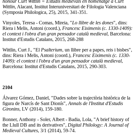
honour Curt Wittlin = Estudis medievals en homenatge a Curt
Wittlin
, Alacant, Institut Interuniversitari de Filologia Valenciana
(Symposia Philologica, 25), 2015, 341-351.
Vinyoles, Teresa - Comas, Mireia, "
Lo llibre de les dones
", dins:
Riera i Melis, Antoni (coord.),
Francesc
Eiximenis
(c. 1330-1409):
el context i l'obra d'un gran pensador català medieval
, Barcelona:
Institut d'Estudis Catalans, 2015, 268-288
Wittlin, Curt J., "El
Psalterium
, un llibre per a papes, reis i bisbes",
dins: Riera i Melis, Antoni (coord.),
Francesc
Eiximenis
(c. 1330-
1409): el context i l'obra d'un gran pensador català medieval
,
Barcelona: Institut d'Estudis Catalans, 2015, 290-303.
2104
Álvarez Gómez, Daniel, "Dades sobre la trajectòria històrica de la
figura de Narcís de Sant Dionís",
Annals de l'Institut d'Estudis
Gironins
, LV (2014), 159-180.
Bonner, Anthony - Soler, Albert - Badia, Lola, "A brief history of
the Llull DB and its derivatives",
Digital Philology: A Journal of
Medieval Cultures
, 3/1 (2014), 59-74.