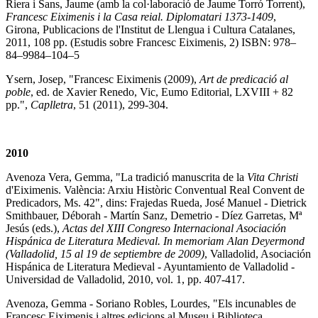
Riera i Sans, Jaume (amb la col·laboració de Jaume Torró Torrent),
Francesc Eiximenis i la Casa reial. Diplomatari 1373-1409
,
Girona, Publicacions de l'Institut de Llengua i Cultura Catalanes,
2011, 108 pp. (Estudis sobre Francesc Eiximenis, 2) ISBN: 978–
84–9984–104–5
Ysern, Josep, "Francesc Eiximenis (2009),
Art de predicació al
poble
, ed. de Xavier Renedo, Vic, Eumo Editorial, LXVIII + 82
pp.",
Caplletra
, 51 (2011), 299-304.
2010
Avenoza Vera, Gemma, "La tradició manuscrita de la
Vita Christi
d'Eiximenis. València: Arxiu Històric Conventual Real Convent de
Predicadors, Ms. 42", dins: Frajedas Rueda, José Manuel - Dietrick
Smithbauer, Déborah - Martín Sanz, Demetrio - Díez Garretas, Mª
Jesús (eds.),
Actas del XIII Congreso Internacional Asociación
Hispánica de Literatura Medieval. In memoriam Alan Deyermond
(Valladolid, 15 al 19 de septiembre de 2009)
, Valladolid, Asociación
Hispánica de Literatura Medieval - Ayuntamiento de Valladolid -
Universidad de Valladolid, 2010, vol. 1, pp. 407-417.
Avenoza, Gemma - Soriano Robles, Lourdes, "Els incunables de
Francesc Eiximenis i altres edicions al Museu i Biblioteca