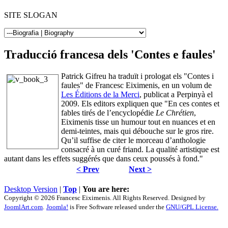
SITE SLOGAN
Traducció francesa dels 'Contes e faules'
Patrick Gifreu ha traduït i prologat els "Contes i
faules" de Francesc Eiximenis, en un volum de
Les Éditions de la Merci
, publicat a Perpinyà el
2009. Els editors expliquen que "En ces contes et
fables tirés de l’encyclopédie
Le Chrétien
,
Eiximenis tisse un humour tout en nuances et en
demi-teintes, mais qui débouche sur le gros rire.
Qu’il suffise de citer le morceau d’anthologie
consacré à un curé friand. La qualité artistique est
autant dans les effets suggérés que dans ceux poussés à fond."
< Prev
Next >
Desktop Version
|
Top
|
You are here:
Copyright © 2026 Francesc Eiximenis. All Rights Reserved. Designed by
JoomlArt.com
.
Joomla!
is Free Software released under the
GNU/GPL License.