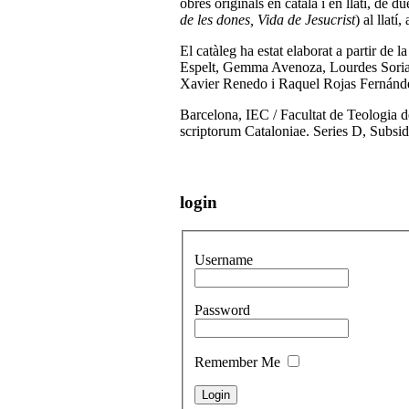
obres originals en català i en llatí, de 
de les dones, Vida de Jesucrist
) al llatí
El catàleg ha estat elaborat a partir de
Espelt, Gemma Avenoza, Lourdes Sorian
Xavier Renedo i Raquel Rojas Fernánd
Barcelona, IEC / Facultat de Teologia 
scriptorum Cataloniae. Series D, Subsi
login
Username
Password
Remember Me