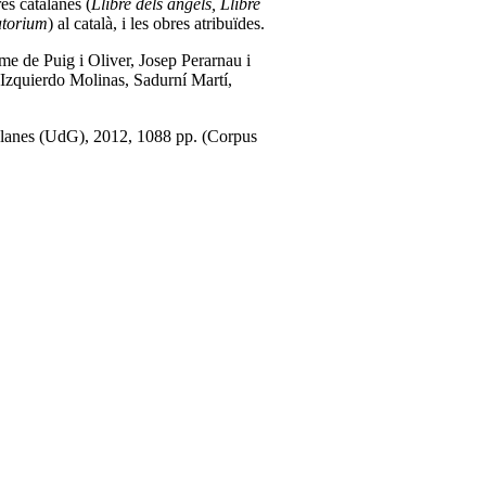
res catalanes (
Llibre dels àngels, Llibre
atorium
) al català, i les obres atribuïdes.
ume de Puig i Oliver, Josep Perarnau i
Izquierdo Molinas, Sadurní Martí,
talanes (UdG), 2012, 1088 pp. (Corpus