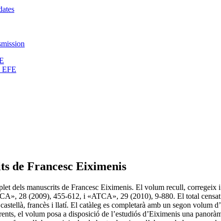
dates
nsmission
FE
s EFE
ts de Francesc Eiximenis
let dels manuscrits de Francesc Eiximenis. El volum recull, corregeix i
ATCA», 28 (2009), 455-612, i «ATCA», 29 (2010), 9-880. El total censat
castellà, francès i llatí. El catàleg es completarà amb un segon volum d’í
ents, el volum posa a disposició de l’estudiós d’Eiximenis una panoràmi