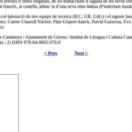
dues refoses d’obres originals, de les traduccions d’alguna de les seves ob
, al francès, al castellà, àdhuc la d’una seva obra llatina
(Psalterium laud
 la col·laboració de tres equips de recerca (IEC, UB, UdG) i el signen Ja
o, Carme Clausell Nácher, Pilar Gispert-Saüch, David Guixeras, Eva 
ez.
de Catalunya / Ajuntament de Girona / Institut de Llengua i Cultura Ca
dia ; 2) ISBN
978-84-9965-076-0
< Prev
Next >