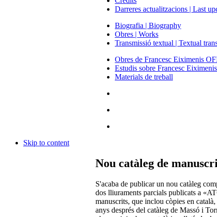
Crèdits
Darreres actualitzacions | Last up
Biografia | Biography
Obres | Works
Transmissió textual | Textual tra
Obres de Francesc Eiximenis O
Estudis sobre Francesc Eiximeni
Materials de treball
Skip to content
Nou catàleg de manuscri
S'acaba de publicar un nou catàleg comp
dos lliuraments parcials publicats a «
manuscrits, que inclou còpies en català, 
anys després del catàleg de Massó i Torr